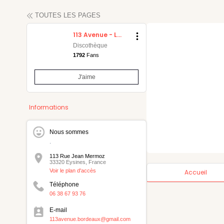
TOUTES LES PAGES
113 Avenue - Le club
Discothèque
1792
Fans
J'aime
maine
Informations
Nous sommes
.
113 Rue Jean Mermoz
33320 Eysines, France
Voir le plan d'accès
Accueil
Téléphone
06 38 67 93 76
E-mail
113avenue.bordeaux@gmail.com