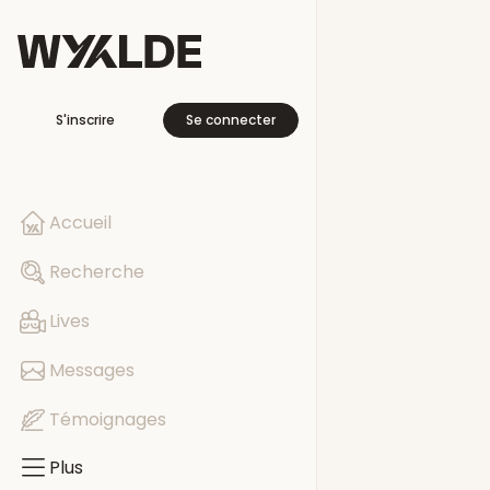
Plus
S'inscrire
Se connecter
En voyage
Libre cette se
Accueil
Pages
Recherche
Evénements
Lives
Groupes
Messages
Témoignages
Plus