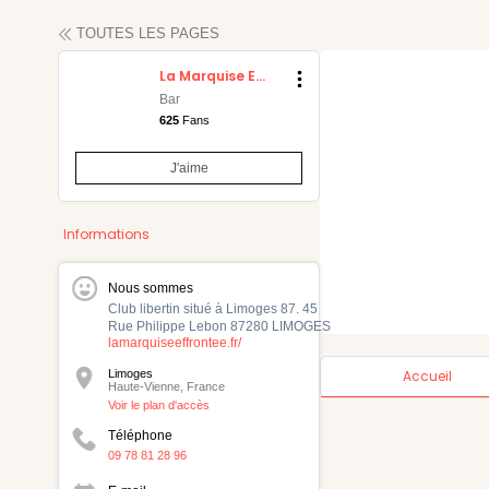
TOUTES LES PAGES
La Marquise Effrontée
Bar
625
Fans
J'aime
maine
Informations
Nous sommes
Club libertin situé à Limoges 87. 45
Rue Philippe Lebon 87280 LIMOGES
lamarquiseeffrontee.fr/
Limoges
Accueil
Haute-Vienne, France
Voir le plan d'accès
Téléphone
09 78 81 28 96