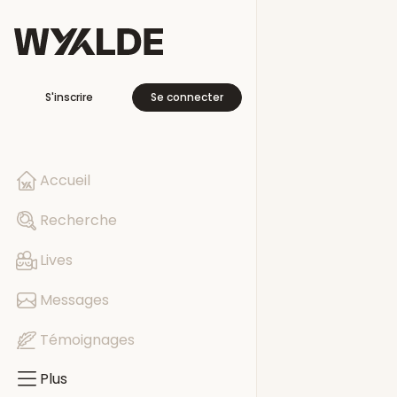
Plus
S'inscrire
Se connecter
En voyage
Libre cette se
Accueil
Pages
Recherche
Evénements
Lives
Groupes
Messages
Témoignages
Plus