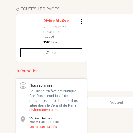
TOUTES LES PAGES
Divine Alcôve
Vie nocturne /
restauration
(autre)
1589
Fans
maine
J'aime
Informations
Nous sommes
La Divine Alcôve est l’unique
Bar-Restaurant festif, de
rencontres entre libertins, il est
Accueil
situé dans le 7e ardt de Paris.
divinealcove.com
25 Rue Duvivier
75007 Paris, France
Voir le plan d'accès