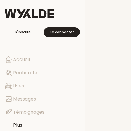
Plus
S'inscrire
Se connecter
En voyage
Libre cette se
Accueil
Pages
Recherche
Evénements
Lives
Groupes
Messages
Témoignages
Plus