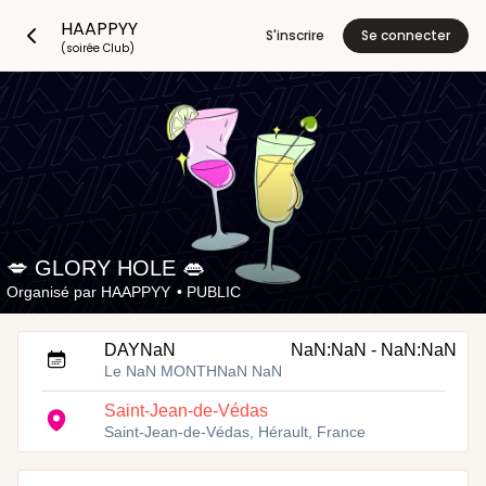
HAAPPYY
S'inscrire
Se connecter
(soirée Club)
💋 GLORY HOLE 👄
Organisé par
HAAPPYY
•
PUBLIC
DAYNaN
NaN:NaN - NaN:NaN
Le NaN MONTHNaN NaN
Saint-Jean-de-Védas
Saint-Jean-de-Védas, Hérault, France