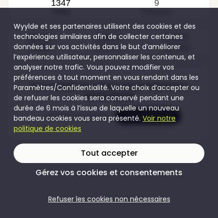
1347
9
Visites
Participants
Wyylde et ses partenaires utilisent des cookies et des
technologies similaires afin de collecter certaines
48,00 €
20,00 €
53,00 €
données sur vos activités dans le but d’améliorer
Couples
Femmes
Hommes
l’expérience utilisateur, personnaliser les contenus, et
analyser notre trafic. Vous pouvez modifier vos
préférences à tout moment en vous rendant dans les
Pour accéder au contenu de cet évènement
Paramètres/Confidentialité. Votre choix d’accepter ou
rejoins Wyylde
de refuser les cookies sera conservé pendant une
durée de 6 mois à l’issue de laquelle un nouveau
Je crée mon compte
Je me connecte
bandeau cookies vous sera présenté.
Voir notre
politique de cookies
Tout accepter
Gérez vos cookies et consentements
Refuser les cookies non nécessaires