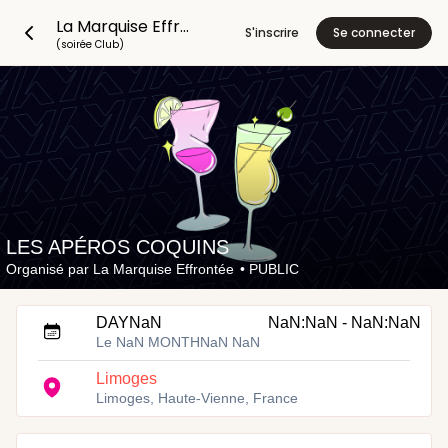
La Marquise Effrontée
S'inscrire
Se connecter
(soirée Club)
LES APÉROS COQUINS
Organisé par
La Marquise Effrontée
•
PUBLIC
DAYNaN
NaN:NaN - NaN:NaN
Le NaN MONTHNaN NaN
Limoges
Limoges, Haute-Vienne, France