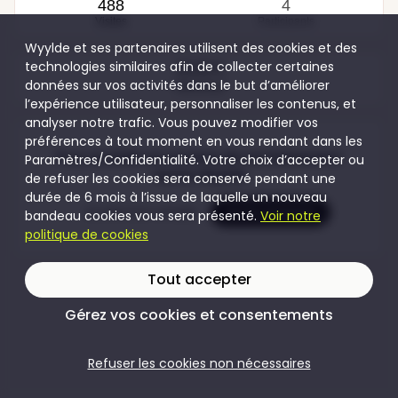
488
4
Visites
Participants
Wyylde et ses partenaires utilisent des cookies et des
technologies similaires afin de collecter certaines
40,00 €
données sur vos activités dans le but d’améliorer
Hommes
l’expérience utilisateur, personnaliser les contenus, et
analyser notre trafic. Vous pouvez modifier vos
préférences à tout moment en vous rendant dans les
Pour accéder au contenu de cet évènement
Paramètres/Confidentialité. Votre choix d’accepter ou
rejoins Wyylde
de refuser les cookies sera conservé pendant une
durée de 6 mois à l’issue de laquelle un nouveau
Je crée mon compte
Je me connecte
bandeau cookies vous sera présenté.
Voir notre
politique de cookies
Tout accepter
Gérez vos cookies et consentements
Refuser les cookies non nécessaires