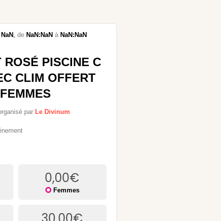
NaN
,
de
NaN:NaN
à
NaN:NaN
 ROSÉ PISCINE C
C CLIM OFFERT
 FEMMES
organisé par
Le Divinum
vénement
0,00
€
Femmes
30,00
€