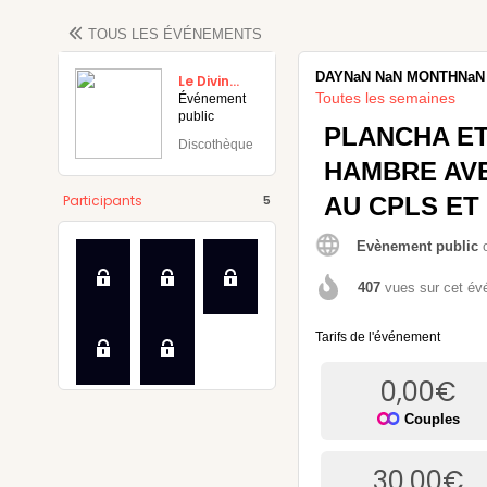
TOUS LES
ÉVÉNEMENTS
DAYNaN
NaN
MONTHNaN
Le Divinum
Toutes les semaines
Événement
public
PLANCHA ET
Discothèque
HAMBRE AVE
maine
Participants
AU CPLS ET
5
Evènement public
407
vues sur cet é
Tarifs de l'événement
0,00
€
Couples
30,00
€