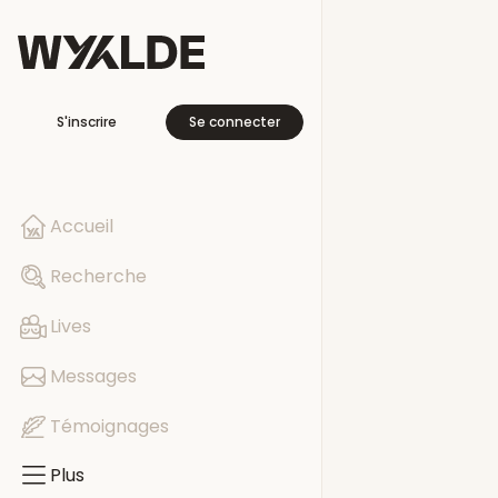
Plus
S'inscrire
Se connecter
En voyage
Libre cette se
Accueil
Pages
Recherche
Evénements
Lives
Groupes
Messages
Témoignages
Plus