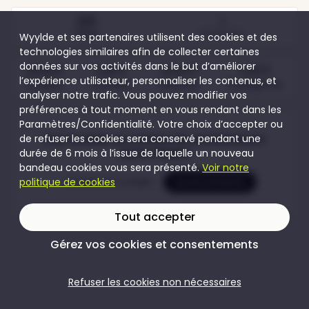
395
3
Visites
Participants
Wyylde et ses partenaires utilisent des cookies et des
technologies similaires afin de collecter certaines
données sur vos activités dans le but d’améliorer
20,00 €
5,00 €
20,00 €
5,00 €
l’expérience utilisateur, personnaliser les contenus, et
Couples
Femmes
Hommes
Transgenres
analyser notre trafic. Vous pouvez modifier vos
préférences à tout moment en vous rendant dans les
Paramètres/Confidentialité. Votre choix d’accepter ou
de refuser les cookies sera conservé pendant une
Pour accéder au contenu de cet évènement
durée de 6 mois à l’issue de laquelle un nouveau
rejoins Wyylde
bandeau cookies vous sera présenté.
Voir notre
politique de cookies
Je crée mon compte
Je me connecte
Tout accepter
Gérez vos cookies et consentements
Refuser les cookies non nécessaires