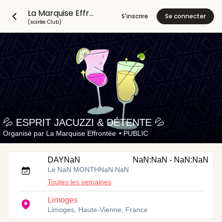
La Marquise Effrontée
S'inscrire
Se connecter
(soirée Club)
💦 ESPRIT JACUZZI & DÉTENTE 💦
Organisé par
La Marquise Effrontée
•
PUBLIC
DAYNaN
NaN:NaN - NaN:NaN
Le NaN MONTHNaN NaN
Toutes les semaines
Limoges
Limoges, Haute-Vienne, France