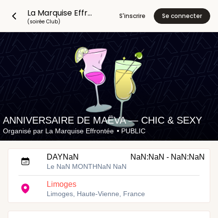
La Marquise Effrontée
S'inscrire
Se connecter
(soirée Club)
ANNIVERSAIRE DE MAËVA — CHIC & SEXY
Organisé par
La Marquise Effrontée
•
PUBLIC
DAYNaN
NaN:NaN - NaN:NaN
Le NaN MONTHNaN NaN
Limoges
Limoges, Haute-Vienne, France