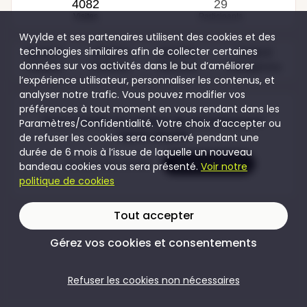
4082
29
Visites
Participants
Wyylde et ses partenaires utilisent des cookies et des
technologies similaires afin de collecter certaines
50,00 €
15,00 €
60,00 €
15,00 €
données sur vos activités dans le but d’améliorer
Couples
Femmes
Hommes
Transgenres
l’expérience utilisateur, personnaliser les contenus, et
analyser notre trafic. Vous pouvez modifier vos
préférences à tout moment en vous rendant dans les
Pour accéder au contenu de cet évènement
Paramètres/Confidentialité. Votre choix d’accepter ou
rejoins Wyylde
de refuser les cookies sera conservé pendant une
durée de 6 mois à l’issue de laquelle un nouveau
Je crée mon compte
Je me connecte
bandeau cookies vous sera présenté.
Voir notre
politique de cookies
Tout accepter
Gérez vos cookies et consentements
Refuser les cookies non nécessaires