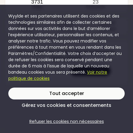
3731
23
Visites
Participants
Wyylde et ses partenaires utilisent des cookies et des
technologies similaires afin de collecter certaines
50,00 €
20,00 €
50,00 €
données sur vos activités dans le but d’améliorer
Couples
Femmes
Hommes
l’expérience utilisateur, personnaliser les contenus, et
analyser notre trafic. Vous pouvez modifier vos
préférences à tout moment en vous rendant dans les
Pour accéder au contenu de cet évènement
Paramètres/Confidentialité. Votre choix d’accepter ou
rejoins Wyylde
de refuser les cookies sera conservé pendant une
durée de 6 mois à l’issue de laquelle un nouveau
Je crée mon compte
Je me connecte
bandeau cookies vous sera présenté.
Voir notre
politique de cookies
Tout accepter
Gérez vos cookies et consentements
Refuser les cookies non nécessaires