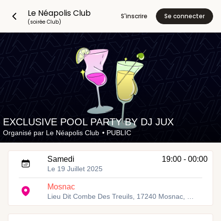
Le Néapolis Club
S'inscrire
Se connecter
(soirée Club)
EXCLUSIVE POOL PARTY BY DJ JUX
Organisé par
Le Néapolis Club
•
PUBLIC
Samedi
19:00 - 00:00
Le 19 Juillet 2025
Mosnac
Lieu Dit Combe Des Treuils, 17240 Mosnac, France