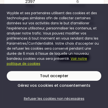
2397
6
Visites
Participants
Wyylde et ses partenaires utilisent des cookies et des
technologies similaires afin de collecter certaines
30,00 €
30,00 €
80,00 €
données sur vos activités dans le but d’améliorer
Couples
Femmes
Hommes
l’expérience utilisateur, personnaliser les contenus, et
analyser notre trafic. Vous pouvez modifier vos
préférences à tout moment en vous rendant dans les
Pour accéder au contenu de cet évènement
Paramètres/Confidentialité. Votre choix d’accepter ou
rejoins Wyylde
de refuser les cookies sera conservé pendant une
durée de 6 mois à l’issue de laquelle un nouveau
Je crée mon compte
Je me connecte
bandeau cookies vous sera présenté.
Voir notre
politique de cookies
Tout accepter
Gérez vos cookies et consentements
Refuser les cookies non nécessaires