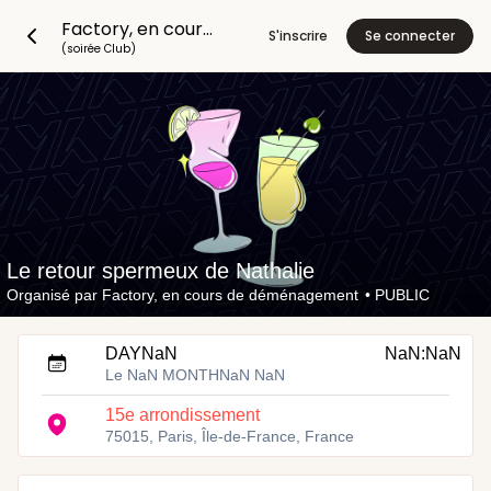
Factory, en cours de déménagement
S'inscrire
Se connecter
(soirée Club)
Le retour spermeux de Nathalie
Organisé par
Factory, en cours de déménagement
•
PUBLIC
DAYNaN
NaN:NaN
Le NaN MONTHNaN NaN
15e arrondissement
75015, Paris, Île-de-France, France