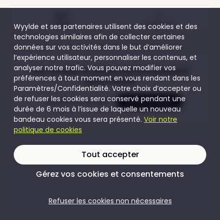
117
1
Visites
Participant
Wyylde et ses partenaires utilisent des cookies et des
technologies similaires afin de collecter certaines
données sur vos activités dans le but d’améliorer
l’expérience utilisateur, personnaliser les contenus, et
analyser notre trafic. Vous pouvez modifier vos
Pour accéder au contenu de cet évènement
préférences à tout moment en vous rendant dans les
rejoins Wyylde
Paramètres/Confidentialité. Votre choix d’accepter ou
de refuser les cookies sera conservé pendant une
Je crée mon compte
Je me connecte
durée de 6 mois à l’issue de laquelle un nouveau
bandeau cookies vous sera présenté.
Voir notre
politique de cookies
Tout accepter
Gérez vos cookies et consentements
Refuser les cookies non nécessaires