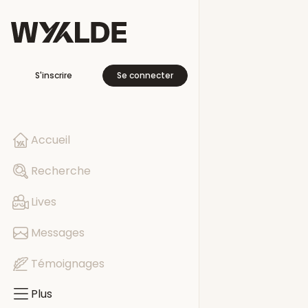
Plus
S'inscrire
Se connecter
En voyage
Libre cette se
Accueil
Pages
Recherche
Evénements
Lives
Groupes
Messages
Témoignages
Plus