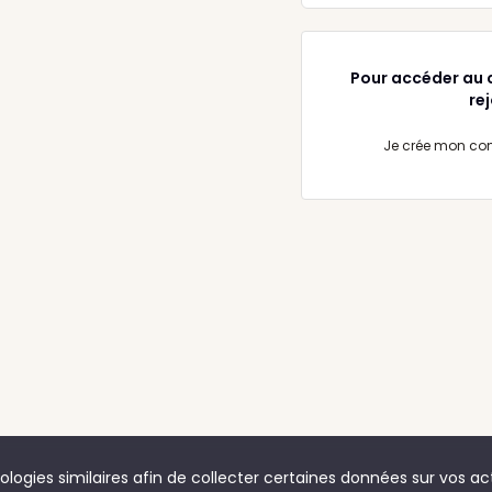
Pour accéder au 
re
Je crée mon co
logies similaires afin de collecter certaines données sur vos acti