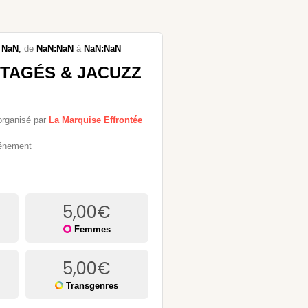
NaN
,
de
NaN:NaN
à
NaN:NaN
RTAGÉS & JACUZZ
organisé par
La Marquise Effrontée
vénement
5,00
€
Femmes
5,00
€
Transgenres