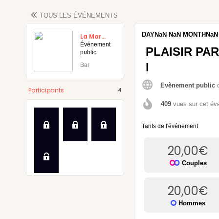
TOUS LES
ÉVÉNEMENTS
DAYNaN
NaN
MONTHNaN
La Marquise Effrontée
Événement
PLAISIR PA
public
I
Bar
maine
Evènement public
Participants
4
409
vues sur cet é
Tarifs de l'événement
20,00
€
Couples
20,00
€
Hommes