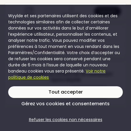
279
3
Participer
Visites
Participants
Wyylde et ses partenaires utilisent des cookies et des
technologies similaires afin de collecter certaines
données sur vos activités dans le but d’améliorer
30,00 €
Gratuit
l’expérience utilisateur, personnaliser les contenus, et
Couples
Femmes
analyser notre trafic. Vous pouvez modifier vos
préférences à tout moment en vous rendant dans les
Soirée réservée aux couples et aux femmes
Paramètres/Confidentialité. Votre choix d’accepter ou
de refuser les cookies sera conservé pendant une
durée de 6 mois à l’issue de laquelle un nouveau
bandeau cookies vous sera présenté.
Voir notre
Pour accéder au contenu de cet évènement
politique de cookies
rejoins Wyylde
Tout accepter
Je crée mon compte
Je me connecte
Gérez vos cookies et consentements
Refuser les cookies non nécessaires