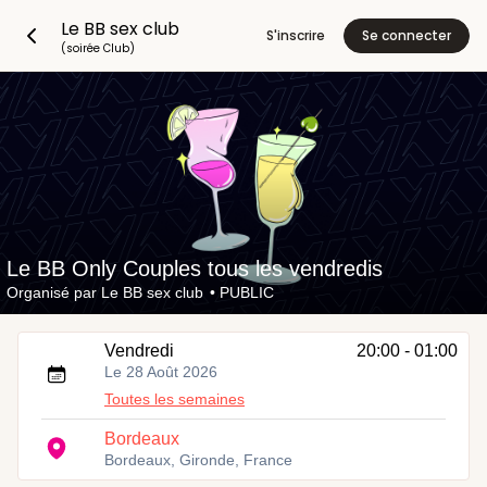
Le BB sex club
S'inscrire
Se connecter
(soirée Club)
Le BB Only Couples tous les vendredis
Organisé par
Le BB sex club
•
PUBLIC
Vendredi
20:00 - 01:00
Le 28 Août 2026
Toutes les semaines
Bordeaux
Bordeaux, Gironde, France