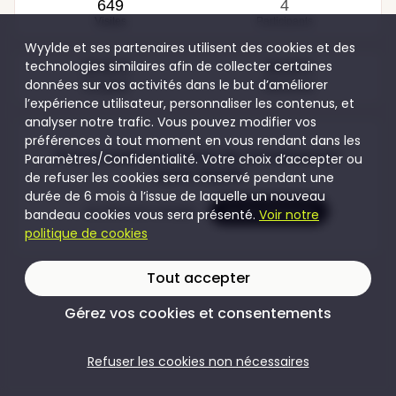
649
4
Visites
Participants
Wyylde et ses partenaires utilisent des cookies et des
technologies similaires afin de collecter certaines
40,00 €
50,00 €
données sur vos activités dans le but d’améliorer
Couples
Hommes
l’expérience utilisateur, personnaliser les contenus, et
analyser notre trafic. Vous pouvez modifier vos
préférences à tout moment en vous rendant dans les
Pour accéder au contenu de cet évènement
Paramètres/Confidentialité. Votre choix d’accepter ou
rejoins Wyylde
de refuser les cookies sera conservé pendant une
durée de 6 mois à l’issue de laquelle un nouveau
Je crée mon compte
Je me connecte
bandeau cookies vous sera présenté.
Voir notre
politique de cookies
Tout accepter
Gérez vos cookies et consentements
Refuser les cookies non nécessaires