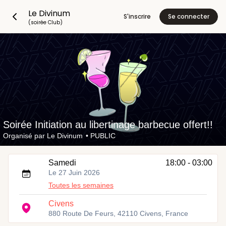
Le Divinum
S'inscrire
Se connecter
(soirée Club)
Soirée Initiation au libertinage barbecue offert!!
Organisé par
Le Divinum
•
PUBLIC
Samedi
18:00 - 03:00
Le 27 Juin 2026
Toutes les semaines
Civens
880 Route De Feurs, 42110 Civens, France