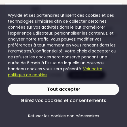
666
7
Visites
Participants
Wyylde et ses partenaires utilisent des cookies et des
technologies similaires afin de collecter certaines
données sur vos activités dans le but d’améliorer
40,00 €
Gratuit
60,00 €
30,00 €
l’expérience utilisateur, personnaliser les contenus, et
Couples
Femmes
Hommes
Transgenres
analyser notre trafic. Vous pouvez modifier vos
préférences à tout moment en vous rendant dans les
Paramètres/Confidentialité. Votre choix d’accepter ou
de refuser les cookies sera conservé pendant une
Pour accéder au contenu de cet évènement
durée de 6 mois à l’issue de laquelle un nouveau
rejoins Wyylde
bandeau cookies vous sera présenté.
Voir notre
politique de cookies
Je crée mon compte
Je me connecte
Tout accepter
Gérez vos cookies et consentements
Refuser les cookies non nécessaires