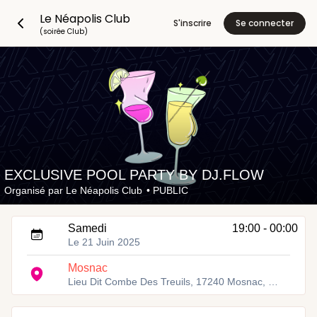
Le Néapolis Club
S'inscrire
Se connecter
(soirée Club)
EXCLUSIVE POOL PARTY BY DJ.FLOW
Organisé par
Le Néapolis Club
•
PUBLIC
Samedi
19:00 - 00:00
Le 21 Juin 2025
Mosnac
Lieu Dit Combe Des Treuils, 17240 Mosnac, France