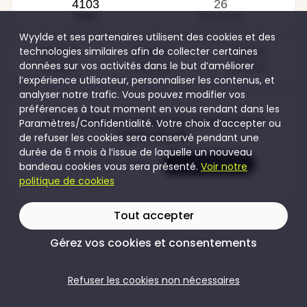
4103
26
Visites
Participants
Wyylde et ses partenaires utilisent des cookies et des
technologies similaires afin de collecter certaines
50,00 €
20,00 €
50,00 €
données sur vos activités dans le but d’améliorer
Couples
Femmes
Hommes
l’expérience utilisateur, personnaliser les contenus, et
analyser notre trafic. Vous pouvez modifier vos
préférences à tout moment en vous rendant dans les
Pour accéder au contenu de cet évènement
Paramètres/Confidentialité. Votre choix d’accepter ou
rejoins Wyylde
de refuser les cookies sera conservé pendant une
durée de 6 mois à l’issue de laquelle un nouveau
Je crée mon compte
Je me connecte
bandeau cookies vous sera présenté.
Voir notre
politique de cookies
Tout accepter
Gérez vos cookies et consentements
Refuser les cookies non nécessaires