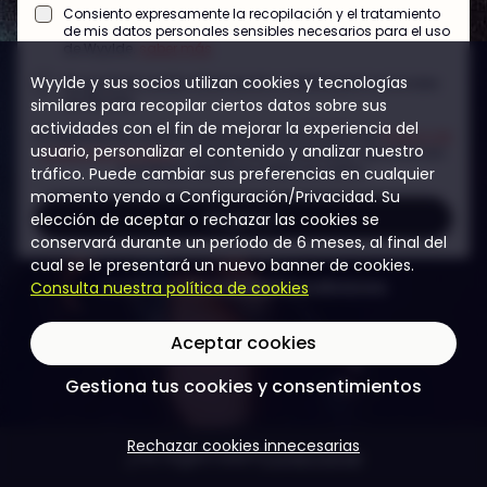
Consiento expresamente la recopilación y el tratamiento
de mis datos personales sensibles necesarios para el uso
de Wyylde.
saber más
Wyylde y sus socios utilizan cookies y tecnologías
Me gustaría recibir información y ofertas promocionales
de Wyylde.
similares para recopilar ciertos datos sobre sus
actividades con el fin de mejorar la experiencia del
Al registrarme, confirmo que he leído los [TOU] y los
Política de
usuario, personalizar el contenido y analizar nuestro
protección de datos
, y acepto sus condiciones. Me informan
que tengo derechos sobre mis datos.
tráfico. Puede cambiar sus preferencias en cualquier
momento yendo a Configuración/Privacidad. Su
Registro
elección de aceptar o rechazar las cookies se
conservará durante un período de 6 meses, al final del
cual se le presentará un nuevo banner de cookies.
reCAPTCHA
·
Privacidad
·
Condiciones
Consulta nuestra política de cookies
Aceptar cookies
Gestiona tus cookies y consentimientos
Rechazar cookies innecesarias
¿Ya registrada?
Conectarse