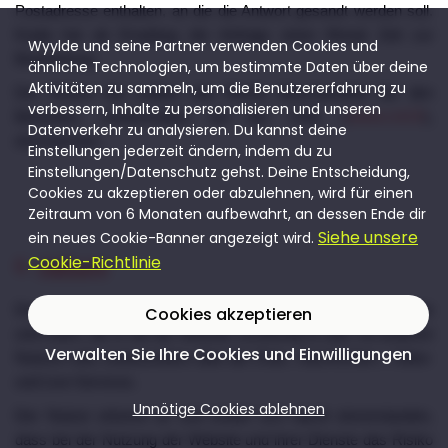
Postadresse enthalten, an die die Antwort gesandt werden soll.
Koala hat ab Empfang der Anfrage einen Monat Zeit zur
Wyylde und seine Partner verwenden Cookies und
Bearbeitung.
ähnliche Technologien, um bestimmte Daten über deine
Aktivitäten zu sammeln, um die Benutzererfahrung zu
Der Nutzer hat zudem das Recht, Beschwerden bei den
verbessern, Inhalte zu personalisieren und unseren
Behörden, insbesondere bei der CNIL (
www.cnil.fr
),
Datenverkehr zu analysieren. Du kannst deine
einzureichen.
Einstellungen jederzeit ändern, indem du zu
Einstellungen/Datenschutz gehst. Deine Entscheidung,
Cookies zu akzeptieren oder abzulehnen, wird für einen
Zeitraum von 6 Monaten aufbewahrt, an dessen Ende dir
Siehe unsere
ein neues Cookie-Banner angezeigt wird.
Cookie-Richtlinie
8.
Haftung
Der Nutzer ist allein verantwortlich für alle Informationen, Inhalte
Cookies akzeptieren
und Daten, die er auf der Website veröffentlicht oder mit anderen
Verwalten Sie Ihre Cookies und Einwilligungen
Nutzern teilt, insbesondere über die Chat-, Nachrichten-, Video-
und Live-Services.
Unnötige Cookies ablehnen
Der Nutzer erkennt an und erklärt sich damit einverstanden,
dass bei der Nutzung der Website und ihrer Dienste das Risiko