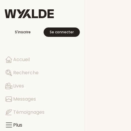
Plus
S'inscrire
Se connecter
En voyage
Libre cette se
Accueil
Pages
Recherche
Evénements
Lives
Groupes
Messages
Témoignages
Plus