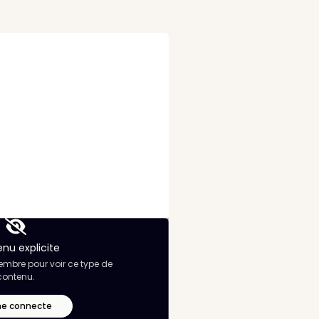
Evénements
nu explicite
mbre pour voir ce type de
contenu.
me connecte