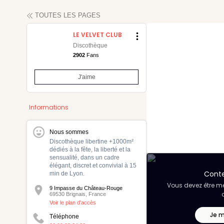
TOUTES LES PAGES
LE VELVET CLUB
Discothèque
2902
Fans
J'aime
maine
Informations
Nous sommes
Discothèque libertine +1000m²
dédiés à la fête, la liberté et la
sensualité, dans un cadre
élégant, discret et convivial à 15
Accueil
Conte
min de Lyon.
Vous devez être me
9 Impasse du Château-Rouge
69530 Brignais, France
Voir le plan d'accès
Je 
Téléphone