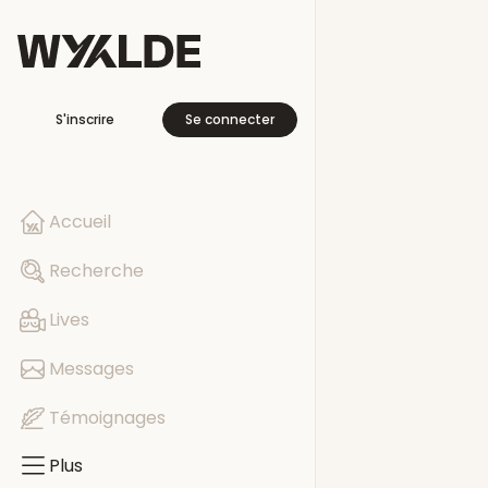
Plus
S'inscrire
Se connecter
En voyage
Libre cette se
Accueil
Pages
Recherche
Evénements
Lives
Groupes
Messages
Témoignages
Plus