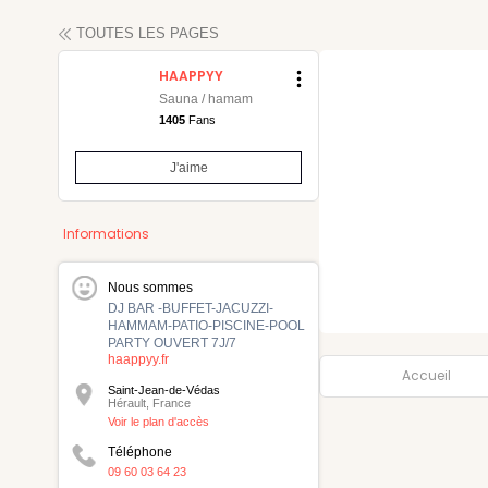
TOUTES LES PAGES
HAAPPYY
Sauna / hamam
1405
Fans
J'aime
maine
Informations
Nous sommes
DJ BAR -BUFFET-JACUZZI-
HAMMAM-PATIO-PISCINE-POOL
PARTY OUVERT 7J/7
haappyy.fr
Accueil
Saint-Jean-de-Védas
Hérault, France
Voir le plan d'accès
Téléphone
09 60 03 64 23