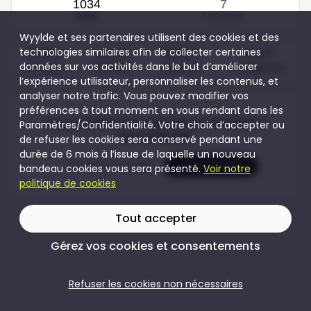
1034
7
Visites
Participants
Wyylde et ses partenaires utilisent des cookies et des
technologies similaires afin de collecter certaines
40,00 €
5,00 €
50,00 €
5,00 €
données sur vos activités dans le but d’améliorer
Couples
Femmes
Hommes
Transgenres
l’expérience utilisateur, personnaliser les contenus, et
analyser notre trafic. Vous pouvez modifier vos
préférences à tout moment en vous rendant dans les
Pour accéder au contenu de cet évènement
Paramètres/Confidentialité. Votre choix d’accepter ou
rejoins Wyylde
de refuser les cookies sera conservé pendant une
durée de 6 mois à l’issue de laquelle un nouveau
Je crée mon compte
Je me connecte
bandeau cookies vous sera présenté.
Voir notre
politique de cookies
Tout accepter
Gérez vos cookies et consentements
Refuser les cookies non nécessaires