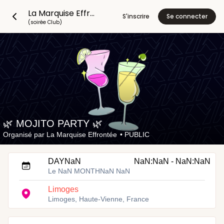
La Marquise Effrontée
S'inscrire
Se connecter
(soirée Club)
🌿 MOJITO PARTY 🌿
Organisé par
La Marquise Effrontée
•
PUBLIC
DAYNaN
NaN:NaN - NaN:NaN
Le NaN MONTHNaN NaN
Limoges
Limoges, Haute-Vienne, France