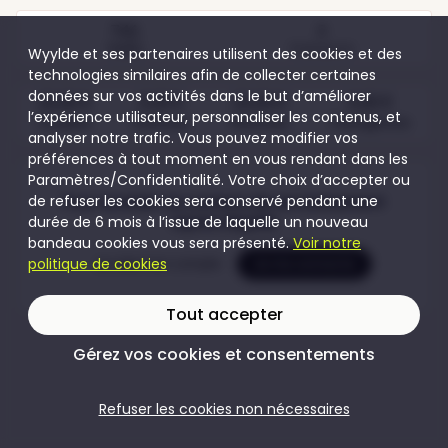
741
8
Visites
Participants
Wyylde et ses partenaires utilisent des cookies et des
technologies similaires afin de collecter certaines
données sur vos activités dans le but d’améliorer
20,00 €
5,00 €
20,00 €
5,00 €
l’expérience utilisateur, personnaliser les contenus, et
Couples
Femmes
Hommes
Transgenres
analyser notre trafic. Vous pouvez modifier vos
préférences à tout moment en vous rendant dans les
Paramètres/Confidentialité. Votre choix d’accepter ou
de refuser les cookies sera conservé pendant une
Pour accéder au contenu de cet évènement
durée de 6 mois à l’issue de laquelle un nouveau
rejoins Wyylde
bandeau cookies vous sera présenté.
Voir notre
politique de cookies
Je crée mon compte
Je me connecte
Tout accepter
Gérez vos cookies et consentements
Refuser les cookies non nécessaires