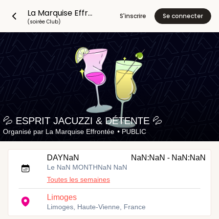
La Marquise Effrontée
S'inscrire
Se connecter
(soirée Club)
💦 ESPRIT JACUZZI & DÉTENTE 💦
Organisé par
La Marquise Effrontée
•
PUBLIC
DAYNaN
NaN:NaN - NaN:NaN
Le NaN MONTHNaN NaN
Toutes les semaines
Limoges
Limoges, Haute-Vienne, France