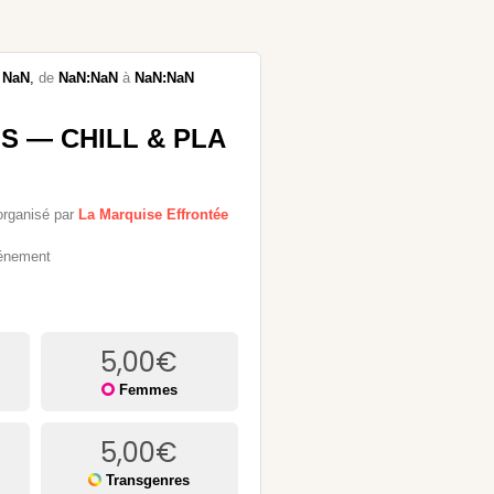
NaN
,
de
NaN:NaN
à
NaN:NaN
IS — CHILL & PLA
organisé par
La Marquise Effrontée
vénement
5,00
€
Femmes
5,00
€
Transgenres