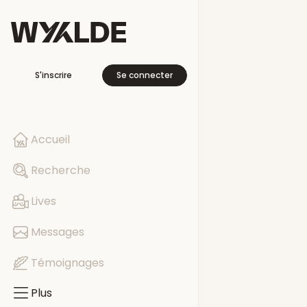
Plus
S'inscrire
Se connecter
En voyage
Libre cette se
Accueil
Pages
Recherche
Evénements
Lives
Groupes
Messages
Témoignages
Plus