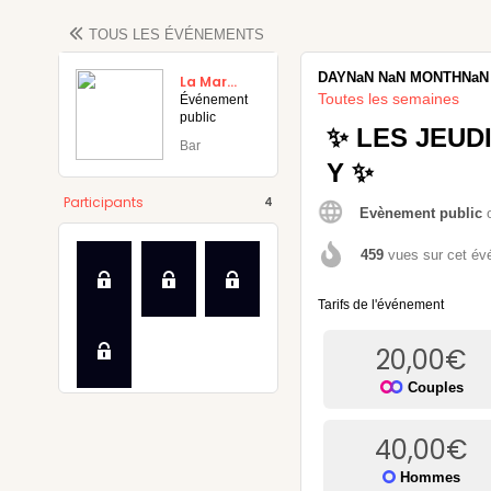
TOUS LES
ÉVÉNEMENTS
DAYNaN
NaN
MONTHNaN
La Marquise Effrontée
Toutes les semaines
Événement
public
✨ LES JEUD
Bar
Y ✨
maine
Participants
4
Evènement public
459
vues sur cet é
Tarifs de l'événement
20,00
€
Couples
40,00
€
Hommes