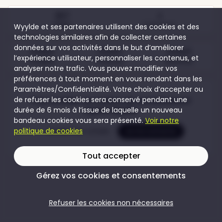
357
4
Visites
Participants
Wyylde et ses partenaires utilisent des cookies et des
technologies similaires afin de collecter certaines
données sur vos activités dans le but d’améliorer
Gratuit
Gratuit
Gratuit
l’expérience utilisateur, personnaliser les contenus, et
Couples
Femmes
Hommes
analyser notre trafic. Vous pouvez modifier vos
préférences à tout moment en vous rendant dans les
Paramètres/Confidentialité. Votre choix d’accepter ou
de refuser les cookies sera conservé pendant une
Pour accéder au contenu de cet évènement
durée de 6 mois à l’issue de laquelle un nouveau
rejoins Wyylde
bandeau cookies vous sera présenté.
Voir notre
politique de cookies
Je crée mon compte
Je me connecte
Tout accepter
Gérez vos cookies et consentements
Refuser les cookies non nécessaires